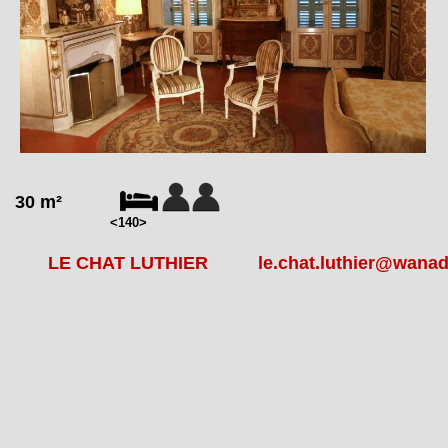
30 m²
<140>
LE CHAT LUTHIER le.chat.luthier@wanad